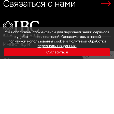
Связаться с нами
Показать больше
Показать больше
Мы используем cookie-файлы для персонализации сервисов
и удобства пользователей. Ознакомьтесь с нашей
политикой использования cookie
и
Политикой обработки
Инвестиции
персональных данных.
Согласиться
Privacy notice
Офисная недвижимость
Аренда
Продажа
Индустриальная недвижимость
Аренда
Продажа
Услуги
Инвестиции