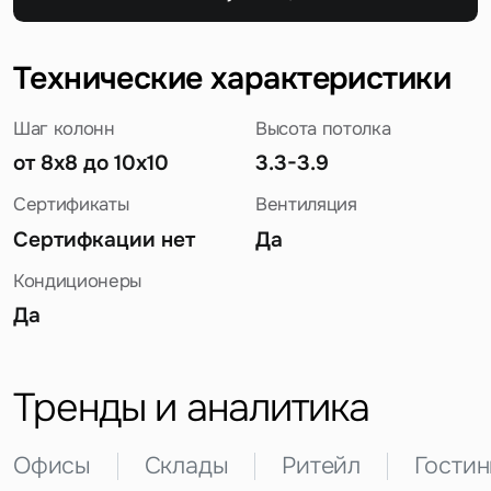
Технические характеристики
Шаг колонн
Высота потолка
от 8х8 до 10х10
3.3-3.9
Сертификаты
Вентиляция
Сертифкации нет
Да
Задайте свой вопрос
Кондиционеры
Да
Тренды и аналитика
Это обязательное поле
Вопрос
Офисы
Склады
Ритейл
Гости