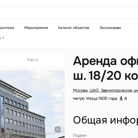
аказать звонок
алитика
Мероприятия
Каталог объектов
Эксклюзивы
. 1
Телефон
WhatsApp
Telegram
Аренда оф
Карта
ш. 18/20 ко
бязательное поле
Это обязательное поле
н неверный формат
Введен неверный формат
Москва, ЦАО, Звенигородское шо
метро Улица 1905 года
6
Общая инфо
бязательное поле
Подтип
н неверный формат