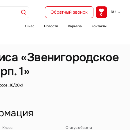
Обратный звонок
RU
0
KZ
EN
О нас
Новости
Карьера
Контакты
CH
иса «Звенигородское
рп. 1»
ссе, 18/20к1
рмация
Класс
Статус объекта