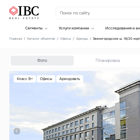
З
Сегменты
Услуги компании
Исследования и ан
Офисная недвижимость
Инвестиции
Главная
Каталог объектов
Офисы
Аренда
Звенигородское ш. 18/20 корп
Складская недвижимость
Земельные активы и девелопмент
Инвестиционные активы
Брокеридж
Офисная недвижимость
Складская недвижимость
Фото
Планировка
Торговая недвижимость
Стратегический консалтинг
Это о
Исследования и аналитика
Класс B+
Офисы
Арендовать
Введе
Оценка
Управление проектами строительства
Это о
Введе