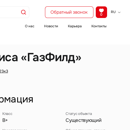
Обратный звонок
RU
0
KZ
EN
О нас
Новости
Карьера
Контакты
CH
иса «ГазФилд»
23к3
рмация
Класс
Статус объекта
B+
Существующий