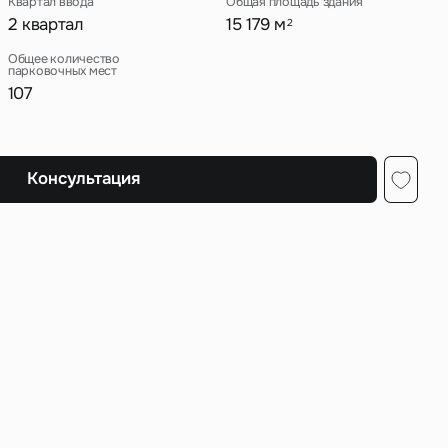
Квартал ввода
Общая площадь здания
2 квартал
15 179 м
2
Общее количество
парковочных мест
107
ных
Консультация