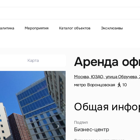
аказать звонок
алитика
Мероприятия
Каталог объектов
Эксклюзивы
Телефон
WhatsApp
Telegram
Аренда оф
Карта
бязательное поле
Это обязательное поле
Москва, ЮЗАО, улица Обручева, 
н неверный формат
Введен неверный формат
метро Воронцовская
10
Общая инфо
Подтип
Бизнес-центр
бязательное поле
н неверный формат