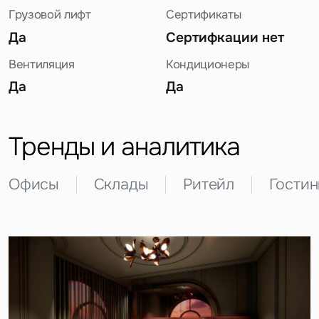
Грузовой лифт
Сертификаты
Да
Сертифкации нет
Вентиляция
Кондиционеры
Да
Да
Задайте свой вопрос
Тренды и аналитика
Офисы
Склады
Ритейл
Гости
Это обязательное поле
Вопрос
Это обязательное поле
Предложение
Это обязательное поле
Жалоба