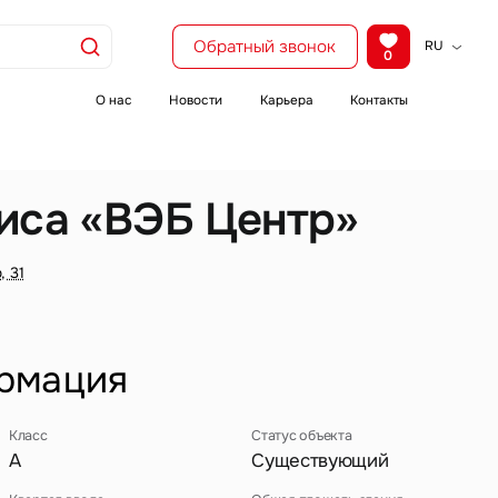
Обратный звонок
RU
0
KZ
EN
О нас
Новости
Карьера
Контакты
CH
иса «ВЭБ Центр»
, 31
рмация
Класс
Статус объекта
A
Существующий