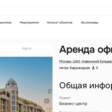
аказать звонок
алитика
Мероприятия
Каталог объектов
Эксклюзивы
Телефон
WhatsApp
Telegram
Аренда оф
Карта
бязательное поле
Это обязательное поле
Москва, ЦАО, Новинский бульвар
н неверный формат
Введен неверный формат
метро Баррикадная
5
Общая инфо
Подтип
Бизнес-центр
бязательное поле
н неверный формат