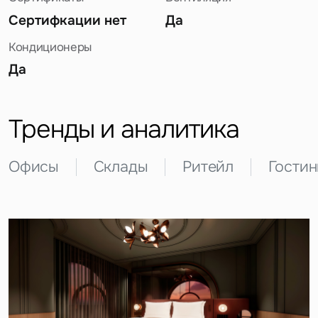
Сертифкации нет
Да
Кондиционеры
Да
Задайте свой вопрос
Тренды и аналитика
Офисы
Склады
Ритейл
Гости
Это обязательное поле
Вопрос
Это обязательное поле
Предложение
Это обязательное поле
Жалоба