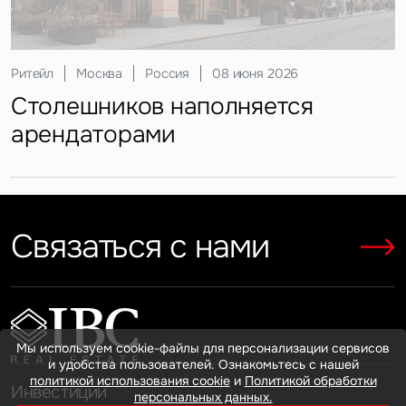
Склады
Москва
Россия
25 февраля 2026
Ритейл
Москва
Россия
03 апреля 2026
Ритейл
Москва
Россия
08 июня 2026
Офисы
Москва
Россия
22 декабря 2025
Регионы приросли складами
Инвестиции
Москва
Россия
21 апреля 2026
Кто продает на маркетплейсах
Столешников наполняется
Офисный девелопмент
Гостиницы
Москва
Россия
19 мая 2026
Инвесторы присмотрелись
арендаторами
наращивает объемы в деловых
Гости столицы идут на неделю
к регионам
локациях
Показать больше
Показать больше
Показать больше
Связаться с нами
Показать больше
Показать больше
Мы используем cookie-файлы для персонализации сервисов
и удобства пользователей. Ознакомьтесь с нашей
политикой использования cookie
и
Политикой обработки
Инвестиции
персональных данных.