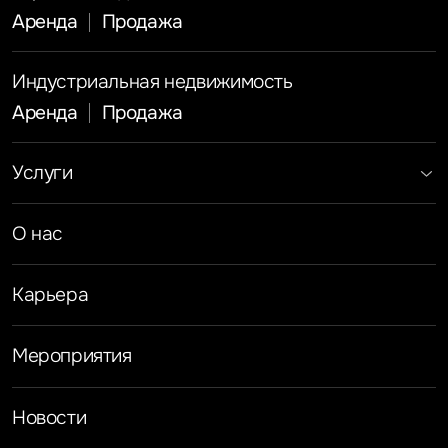
Аренда
Продажа
Индустриальная недвижимость
Аренда
Продажа
Услуги
Инвестиции
Земельные активы и девелопмент
Брокеридж
О нас
Офисная недвижимость
Складская недвижимость
Торговая недвижимость
Карьера
Стратегический консалтинг
Исследования и аналитика
Оценка
Мероприятия
Управление проектами строительства
Новости