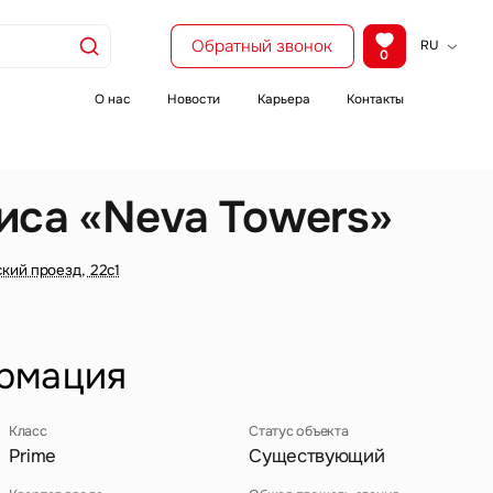
Обратный звонок
RU
0
KZ
EN
О нас
Новости
Карьера
Контакты
CH
иса «Neva Towers»
ский проезд, 22с1
рмация
Класс
Статус объекта
Prime
Существующий