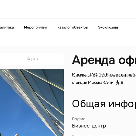
аказать звонок
алитика
Мероприятия
Каталог объектов
Эксклюзивы
Телефон
WhatsApp
Telegram
Аренда оф
Карта
бязательное поле
Это обязательное поле
Москва, ЦАО, 1-й Красногвардей
н неверный формат
Введен неверный формат
станция Москва-Сити
9
Общая инфо
Подтип
Бизнес-центр
бязательное поле
н неверный формат