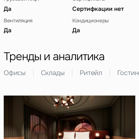
Да
Сертифкации нет
Вентиляция
Кондиционеры
Да
Да
Задайте свой вопрос
Тренды и аналитика
Офисы
Склады
Ритейл
Гости
Это обязательное поле
Вопрос
Это обязательное поле
Предложение
Это обязательное поле
Жалоба