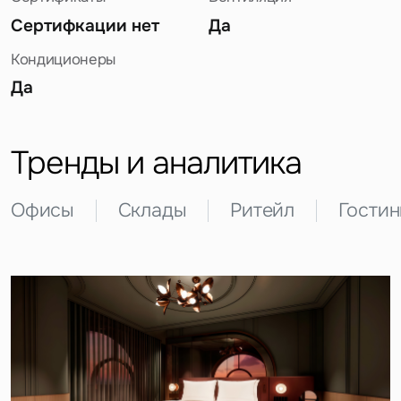
Сертифкации нет
Да
Кондиционеры
Да
Задайте свой вопрос
Тренды и аналитика
Офисы
Склады
Ритейл
Гости
Это обязательное поле
Вопрос
Это обязательное поле
Предложение
Это обязательное поле
Жалоба