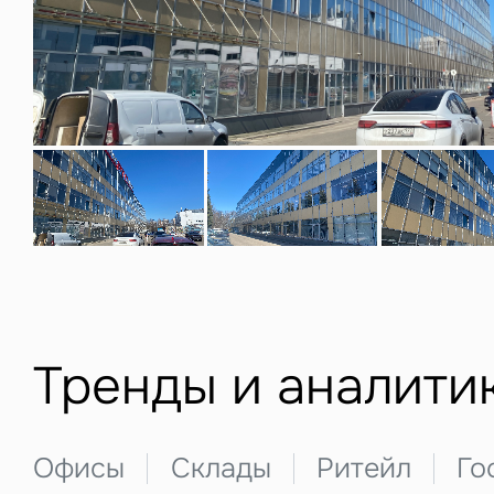
Нажима
данны
З
Тренды и аналити
П
Подписатьс
Заполните 
Офисы
Склады
Ритейл
Го
Это о