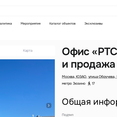
аказать звонок
алитика
Мероприятия
Каталог объектов
Эксклюзивы
Телефон
WhatsApp
Telegram
Офис «РТС
Карта
и продажа
бязательное поле
Это обязательное поле
н неверный формат
Введен неверный формат
Москва, ЮЗАО, улица Обручева,
метро Зюзино
17
Общая инфо
бязательное поле
Подтип
н неверный формат