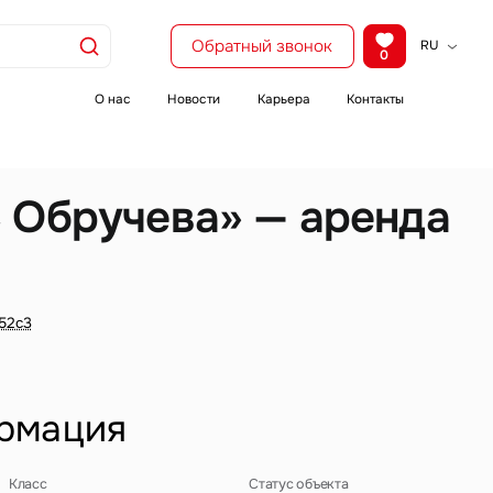
Обратный звонок
RU
0
KZ
EN
О нас
Новости
Карьера
Контакты
CH
 Обручева» — аренда
 52с3
рмация
Класс
Статус объекта