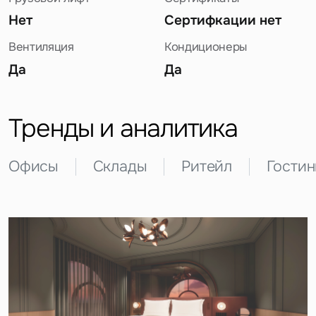
Нет
Сертифкации нет
Вентиляция
Кондиционеры
Да
Да
Задайте свой вопрос
Тренды и аналитика
Офисы
Склады
Ритейл
Гости
Это обязательное поле
Вопрос
Это обязательное поле
Предложение
Это обязательное поле
Жалоба