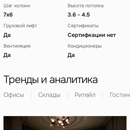
Шаг колонн
Высота потолка
7х6
3.6 - 4.5
Грузовой лифт
Сертификаты
Да
Сертифкации нет
Вентиляция
Кондиционеры
Да
Да
Задайте свой вопрос
Тренды и аналитика
Офисы
Склады
Ритейл
Гости
Это обязательное поле
Вопрос
Это обязательное поле
Предложение