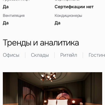
Да
Сертифкации нет
Вентиляция
Кондиционеры
Да
Да
Задайте свой вопрос
Тренды и аналитика
Офисы
Склады
Ритейл
Гости
Это обязательное поле
Вопрос
Это обязательное поле
Предложение
Это обязательное поле
Жалоба