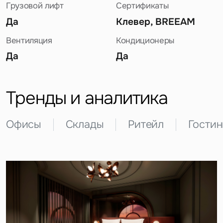
Грузовой лифт
Сертификаты
Да
Клевер, BREEAM
Вентиляция
Кондиционеры
Да
Да
Задайте свой вопрос
Тренды и аналитика
Офисы
Склады
Ритейл
Гости
Это обязательное поле
Вопрос
Это обязательное поле
Предложение
Это обязательное поле
Жалоба