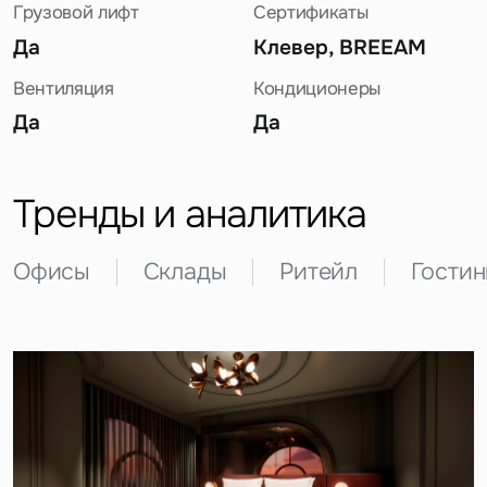
Грузовой лифт
Сертификаты
Да
Клевер, BREEAM
Вентиляция
Кондиционеры
Да
Да
Задайте свой вопрос
Тренды и аналитика
Офисы
Склады
Ритейл
Гости
Это обязательное поле
Вопрос
Это обязательное поле
Предложение
Это обязательное поле
Жалоба