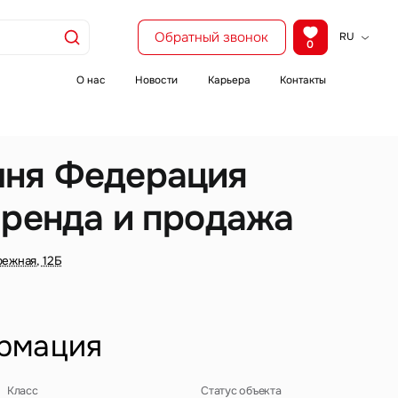
Обратный звонок
RU
0
KZ
EN
О нас
Новости
Карьера
Контакты
CH
ня Федерация
аренда и продажа
ежная, 12Б
рмация
Класс
Статус объекта