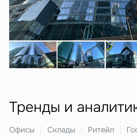
Нажима
данны
З
Тренды и аналити
П
Подписатьс
Заполните 
Офисы
Склады
Ритейл
Го
Это о