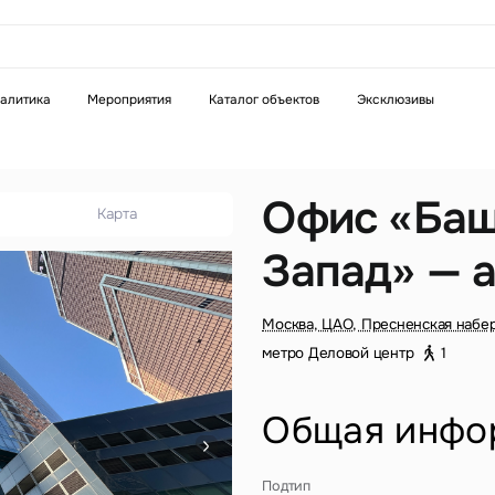
аказать звонок
алитика
Мероприятия
Каталог объектов
Эксклюзивы
Телефон
WhatsApp
Telegram
Офис «Баш
Карта
Запад» — 
бязательное поле
Это обязательное поле
н неверный формат
Введен неверный формат
Москва, ЦАО, Пресненская набер
метро Деловой центр
1
Общая инфо
бязательное поле
Подтип
н неверный формат