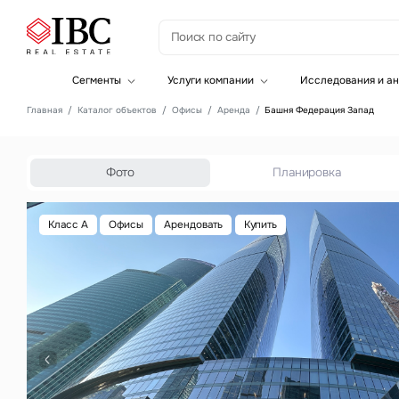
З
Сегменты
Услуги компании
Исследования и ан
Офисная недвижимость
Инвестиции
Главная
Каталог объектов
Офисы
Аренда
Башня Федерация Запад
Складская недвижимость
Земельные активы и девелопмент
Инвестиционные активы
Брокеридж
Офисная недвижимость
Складская недвижимость
Фото
Планировка
Торговая недвижимость
Стратегический консалтинг
Это о
Исследования и аналитика
Класс A
Офисы
Арендовать
Купить
Введе
Оценка
Управление проектами строительства
Это о
Введе