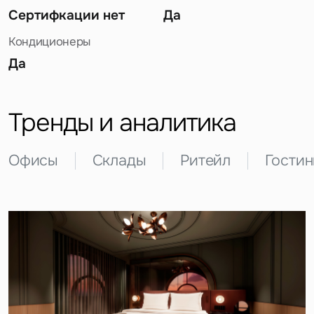
Сертифкации нет
Да
Кондиционеры
Да
Задайте свой вопрос
Тренды и аналитика
Офисы
Склады
Ритейл
Гости
Это обязательное поле
Вопрос
Это обязательное поле
Предложение
Это обязательное поле
Жалоба