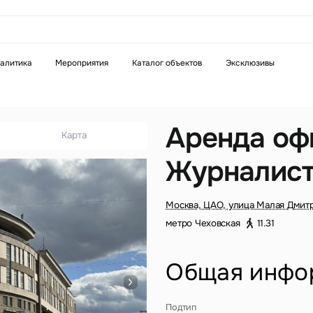
аказать звонок
алитика
Мероприятия
Каталог объектов
Эксклюзивы
Телефон
WhatsApp
Telegram
Аренда оф
Карта
Журналист
бязательное поле
Это обязательное поле
н неверный формат
Введен неверный формат
Москва, ЦАО, улица Малая Дмитр
метро Чеховская
11.31
Общая инфо
бязательное поле
Подтип
н неверный формат