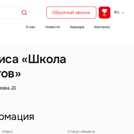
Обратный звонок
RU
0
KZ
EN
О нас
Новости
Карьера
Контакты
CH
иса «Школа
ов»
овка, 20
рмация
Класс
Статус объекта