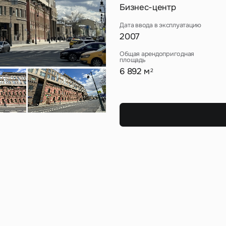
Сейчас
По времени
Бизнес-центр
Дата ввода в эксплуатацию
Отправить
2007
я на кнопку «Отправить», вы даете свое согласие на обработку и использование ваших
персональ
Общая арендопригодная
х
площадь
6 892 м
2