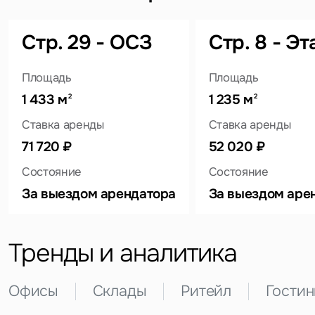
Задайте свой вопрос
Стр. 29 - ОСЗ
Стр. 8 - Эт
Площадь
Площадь
1 433 м
1 235 м
2
2
Это обязательное поле
Ставка аренды
Ставка аренды
Вопрос
71 720 ₽
52 020 ₽
Это обязательное поле
Предложение
Состояние
Состояние
За выездом арендатора
За выездом аре
Это обязательное поле
Жалоба
Тренды и аналитика
Уведомления
Офисы
Склады
Ритейл
Гости
Объявление