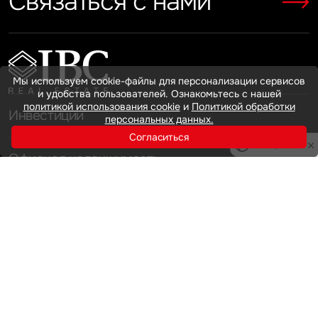
Связаться с нами
Показать больше
Показать больше
Мы используем cookie-файлы для персонализации сервисов
и удобства пользователей. Ознакомьтесь с нашей
политикой использования cookie
и
Политикой обработки
Инвестиции
персональных данных.
Согласиться
Privacy notice
Офисная недвижимость
Аренда
Продажа
Индустриальная недвижимость
Аренда
Продажа
Услуги
Инвестиции
Земельные активы и девелопмент