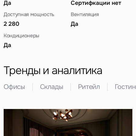
Да
Сертифкации нет
Доступная мощность
Вентиляция
2 280
Да
Кондиционеры
Да
Задайте свой вопрос
Тренды и аналитика
Офисы
Склады
Ритейл
Гости
Это обязательное поле
Вопрос
Это обязательное поле
Предложение
Это обязательное поле