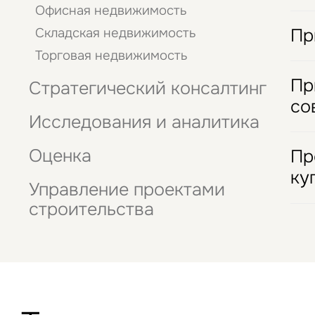
К
Офисная недвижимость
Комп
Пр
Складская недвижимость
К
О
Торговая недвижимость
Нали
С
кред
Пр
Стратегический консалтинг
О
со
П
Б
Исследования и аналитика
К
На р
П
кома
Оценка
а
Пр
С
ку
Н
Управление проектами
Т
С
строительства
Комп
П
Ф
Д
К