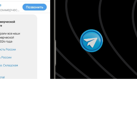
править
у «Отправить», вы даете свое
ете свое согласие
ботку и использование ваших
персональных данных
ных
нных
льства