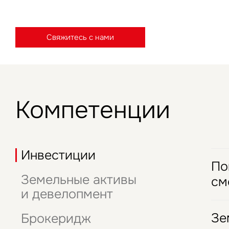
Свяжитесь с нами
Нажима
данны
Компетенции
Инвестиции
По
Земельные активы
см
и девелопмент
П
Зе
Брокеридж
А