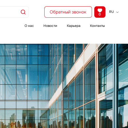
Обратный звонок
RU
0
KZ
EN
О нас
Новости
Карьера
Контакты
CH