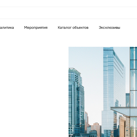
аказать звонок
алитика
Мероприятия
Каталог объектов
Эксклюзивы
Телефон
WhatsApp
Telegram
бязательное поле
Это обязательное поле
н неверный формат
Введен неверный формат
 проекта —
в аренду,
ия
ажи
бязательное поле
н неверный формат