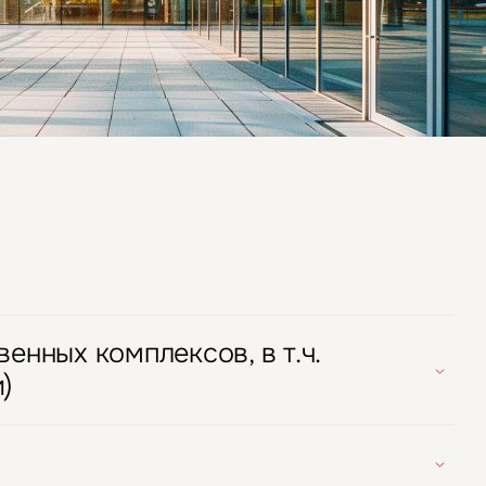
ных
нных комплексов, в т.ч.
)
есом