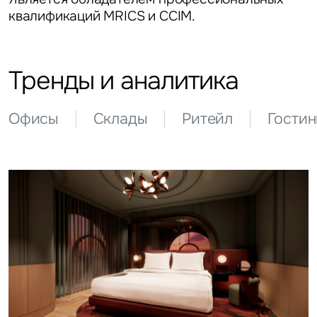
квалификаций MRICS и CCIM.
Тренды и аналитика
Офисы
Склады
Ритейл
Гости
Задайте свой вопрос
Это обязательное поле
Вопрос
Это обязательное поле