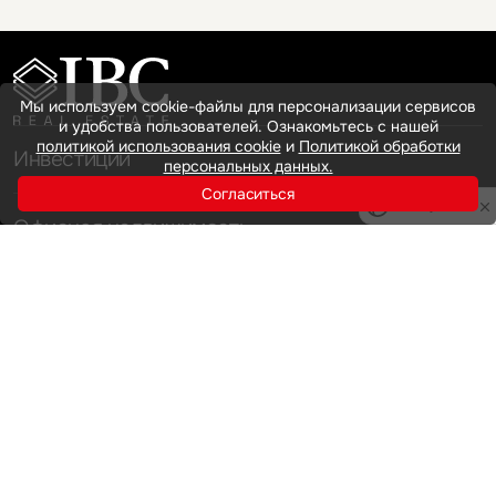
Мы используем cookie-файлы для персонализации сервисов
и удобства пользователей. Ознакомьтесь с нашей
политикой использования cookie
и
Политикой обработки
Инвестиции
персональных данных.
Согласиться
Privacy notice
Офисная недвижимость
Аренда
Продажа
Индустриальная недвижимость
Аренда
Продажа
Услуги
Инвестиции
Земельные активы и девелопмент
Брокеридж
О нас