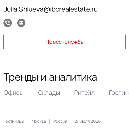
Julia.Shlueva@ibcrealestate.ru
Пресс-служба
Тренды и аналитика
Офисы
Склады
Ритейл
Гости
Гостиницы
Офисы
Склады
Ритейл
Гостиницы
Инвестиции
Москва
Москва
Москва
Москва
Москва
Москва
Россия
Россия
Россия
Россия
Россия
Россия
13 апреля 2026
20 июля 2026
12 мая 2026
27 июля 2026
27 июля 2026
29 мая 2026