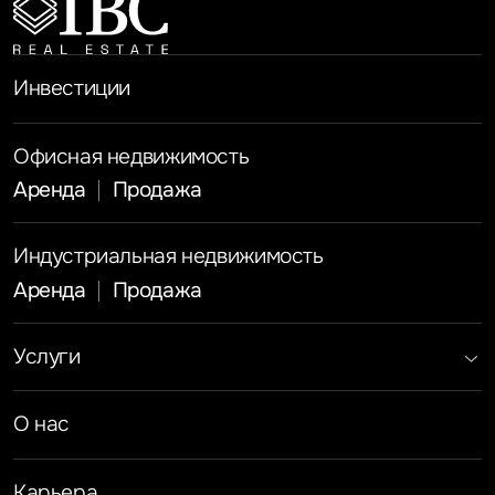
Инвестиции
Офисная недвижимость
Аренда
Продажа
Индустриальная недвижимость
Аренда
Продажа
Услуги
Инвестиции
Земельные активы и девелопмент
Брокеридж
О нас
Офисная недвижимость
Складская недвижимость
Торговая недвижимость
Карьера