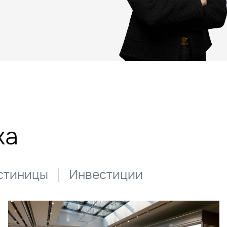
Сейчас
По времени
Отправить
я на кнопку «Отправить», вы даете свое согласие на обработку и использование ваших
персональ
х
ка
стиницы
Инвестиции