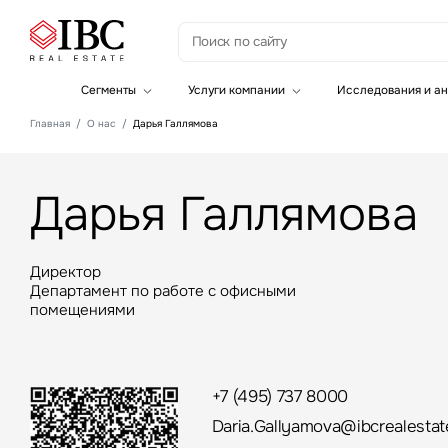
З
Сегменты
Услуги компании
Исследования и ан
Офисная недвижимость
Инвестиции
Главная
О нас
Дарья Галлямова
Складская недвижимость
Земельные активы и девелопмент
Инвестиционные активы
Брокеридж
Офисная недвижимость
Дарья Галлямова
Складская недвижимость
Торговая недвижимость
Стратегический консалтинг
Это о
Исследования и аналитика
Введе
Директор
Оценка
Департамент по работе с офисными
Управление проектами строительства
помещениями
+7 (495) 737 8000
Daria.Gallyamova@ibcrealestat
Это о
Введе