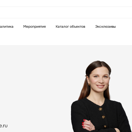
аказать звонок
алитика
Мероприятия
Каталог объектов
Эксклюзивы
Телефон
WhatsApp
Telegram
бязательное поле
Это обязательное поле
н неверный формат
Введен неверный формат
e.ru
бязательное поле
н неверный формат