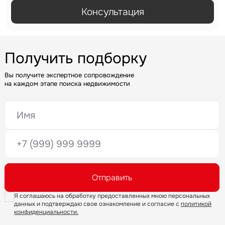
Консультация
Задайте свой вопрос
Получить подборку
Вы получите экспертное сопровождение
на каждом этапе поиска недвижимости
Это обязательное поле
Вопрос
Это обязательное поле
Введен неверный формат
Это обязательное поле
Предложение
Это обязательное поле
Отправить
Это обязательное поле
Жалоба
Я соглашаюсь на обработку предоставленных мною персональных
данных и подтверждаю свое ознакомление и согласие с
политикой
конфиденциальности.
Уведомления