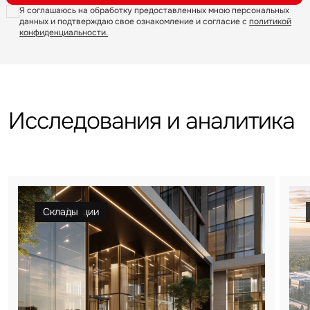
Я соглашаюсь на обработку предоставленных мною персональных
данных и подтверждаю свое ознакомление и согласие с
политикой
Уведомления
конфиденциальности.
Объявление
Исследования и аналитика
Это обязательное поле
Отправить
Гостиницы
Инвестиции
Офисы
Ритейл
Склады
Нажимая на кнопку «Отправить», вы даете свое согласие
на обработку и использование ваших персональных данных
персональных данных