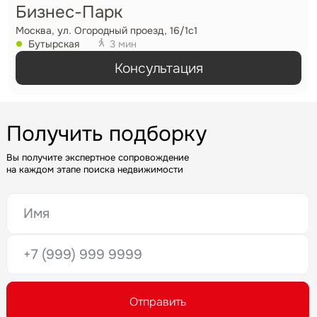
Бизнес-Парк
Москва, ул. Огородный проезд, 16/1с1
Бутырская
3 мин
Консультация
Задайте свой вопрос
Получить подборку
Вы получите экспертное сопровождение
на каждом этапе поиска недвижимости
Это обязательное поле
Вопрос
Это обязательное поле
Это обязательное поле
Предложение
Введен неверный формат
Это обязательное поле
Это обязательное поле
Отправить
Жалоба