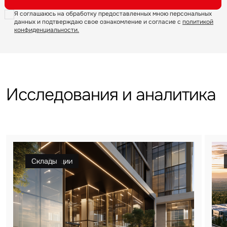
Я соглашаюсь на обработку предоставленных мною персональных
Уведомления
данных и подтверждаю свое ознакомление и согласие с
политикой
конфиденциальности.
Объявление
Исследования и аналитика
Это обязательное поле
Отправить
Нажимая на кнопку «Отправить», вы даете свое согласие
Гостиницы
Инвестиции
Офисы
Ритейл
Склады
на обработку и использование ваших персональных данных
персональных данных