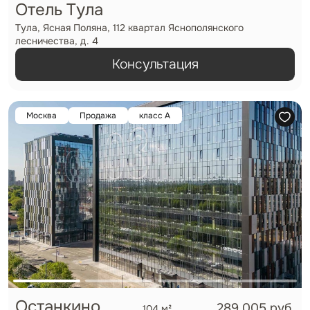
Отель Тула
Тула, Ясная Поляна, 112 квартал Яснополянского
лесничества, д. 4
Консультация
Москва
Продажа
класс А
Останкино
289 005 руб.
104 м²