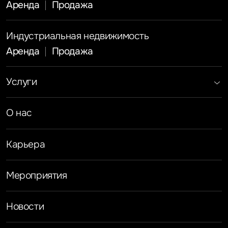
Аренда
Продажа
Индустриальная недвижимость
Аренда
Продажа
Услуги
Инвестиции
Земельные активы и девелопмент
Брокеридж
О нас
Офисная недвижимость
Складская недвижимость
Торговая недвижимость
Карьера
Стратегический консалтинг
Исследования и аналитика
Оценка
Мероприятия
Управление проектами строительства
Новости