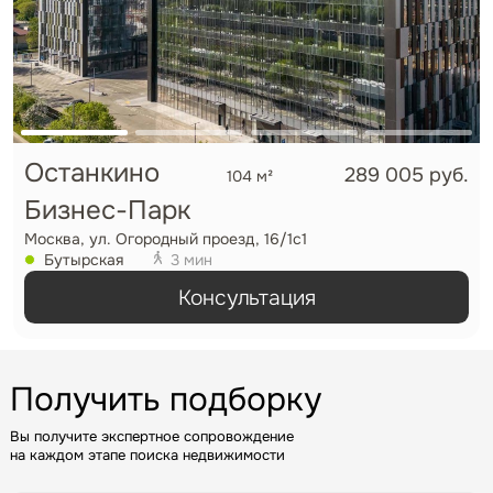
Останкино
289 005 руб.
104 м²
Бизнес-Парк
Москва, ул. Огородный проезд, 16/1с1
Задайте свой вопрос
Бутырская
3 мин
Консультация
Получить подборку
Это обязательное поле
Вопрос
Вы получите экспертное сопровождение
на каждом этапе поиска недвижимости
Это обязательное поле