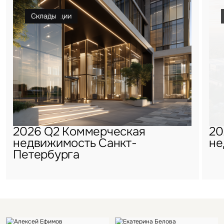
Гостиницы
Инвестиции
Офисы
Ритейл
Склады
2026 Q2 Коммерческая
20
недвижимость Санкт-
не
Петербурга