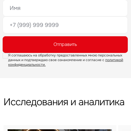
Предложение
Это обязательное поле
Жалоба
Это обязательное поле
Введен неверный формат
Уведомления
Это обязательное поле
Отправить
Объявление
Я соглашаюсь на обработку предоставленных мною персональных
данных и подтверждаю свое ознакомление и согласие с
политикой
конфиденциальности.
Это обязательное поле
Отправить
Исследования и аналитика
Нажимая на кнопку «Отправить», вы даете свое согласие
на обработку и использование ваших персональных данных
персональных данных