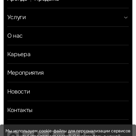
Услуги
Инвестиции
Земельные активы и девелопмент
Брокеридж
О нас
Офисная недвижимость
Складская недвижимость
Торговая недвижимость
Карьера
Стратегический консалтинг
Исследования и аналитика
Оценка
Мероприятия
Управление проектами строительства
Новости
Контакты
Мы используем cookie-файлы для персонализации сервисов