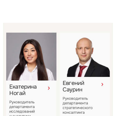
Задайте свой вопрос
Евгений
Это обязательное поле
Екатерина
Вопрос
Саурин
Ногай
Руководитель
Это обязательное поле
Руководитель
Предложение
департамента
департамента
стратегического
исследований
консалтинга
Это обязательное поле
и аналитики