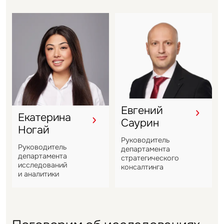
Задайте свой вопрос
Евгений
Екатерина
Саурин
Ногай
Это обязательное поле
Руководитель
Вопрос
Руководитель
департамента
департамента
стратегического
исследований
Это обязательное поле
консалтинга
Предложение
и аналитики
Это обязательное поле
Жалоба