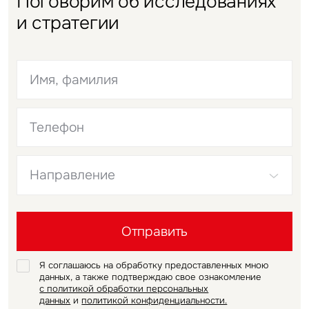
Поговорим об исследованиях
Уведомления
и стратегии
Объявление
Это обязательное поле
Это обязательное поле
Отправить
Это обязательное поле
Нажимая на кнопку «Отправить», вы даете свое согласие
Это обязательное поле
на обработку и использование ваших персональных данных
персональных данных
Данные
Отправить
Я соглашаюсь на обработку предоставленных мною
Стратегия
данных, а также подтверждаю свое ознакомление
с политикой обработки персональных
данных
и
политикой конфиденциальности.