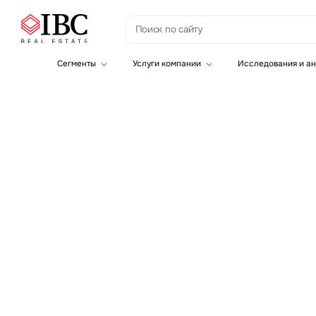
Сегменты
Услуги компании
Исследования и ан
Офисная недвижимость
Инвестиции
Складская недвижимость
Земельные активы и девелопмент
Инвестиционные активы
Брокеридж
Офисная недвижимость
Складская недвижимость
Торговая недвижимость
Стратегический консалтинг
Исследования и аналитика
Оценка
Управление проектами строительства